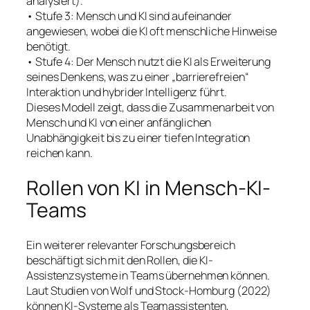
analysiert).
• Stufe 3: Mensch und KI sind aufeinander
angewiesen, wobei die KI oft menschliche Hinweise
benötigt.
• Stufe 4: Der Mensch nutzt die KI als Erweiterung
seines Denkens, was zu einer „barrierefreien“
Interaktion und hybrider Intelligenz führt.
Dieses Modell zeigt, dass die Zusammenarbeit von
Mensch und KI von einer anfänglichen
Unabhängigkeit bis zu einer tiefen Integration
reichen kann.
Rollen von KI in Mensch-KI-
Teams
Ein weiterer relevanter Forschungsbereich
beschäftigt sich mit den Rollen, die KI-
Assistenzsysteme in Teams übernehmen können.
Laut Studien von Wolf und Stock-Homburg (2022)
können KI-Systeme als Teamassistenten,