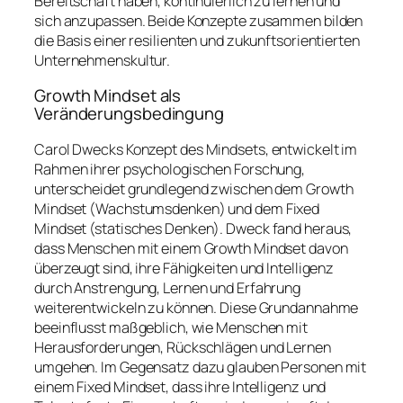
Bereitschaft haben, kontinuierlich zu lernen und
sich anzupassen. Beide Konzepte zusammen bilden
die Basis einer resilienten und zukunftsorientierten
Unternehmenskultur.
Growth Mindset als
Veränderungsbedingung
Carol Dwecks Konzept des
Mindsets
, entwickelt im
Rahmen ihrer psychologischen Forschung,
unterscheidet grundlegend zwischen dem
Growth
Mindset
(Wachstumsdenken) und dem
Fixed
Mindset
(statisches Denken). Dweck fand heraus,
dass Menschen mit einem Growth Mindset davon
überzeugt sind, ihre Fähigkeiten und Intelligenz
durch Anstrengung, Lernen und Erfahrung
weiterentwickeln zu können. Diese Grundannahme
beeinflusst maßgeblich, wie Menschen mit
Herausforderungen, Rückschlägen und Lernen
umgehen. Im Gegensatz dazu glauben Personen mit
einem Fixed Mindset, dass ihre Intelligenz und