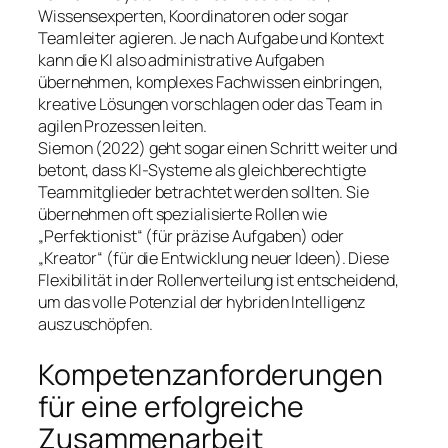
Wissensexperten, Koordinatoren oder sogar
Teamleiter agieren. Je nach Aufgabe und Kontext
kann die KI also administrative Aufgaben
übernehmen, komplexes Fachwissen einbringen,
kreative Lösungen vorschlagen oder das Team in
agilen Prozessen leiten.
Siemon (2022) geht sogar einen Schritt weiter und
betont, dass KI-Systeme als gleichberechtigte
Teammitglieder betrachtet werden sollten. Sie
übernehmen oft spezialisierte Rollen wie
„Perfektionist“ (für präzise Aufgaben) oder
„Kreator“ (für die Entwicklung neuer Ideen). Diese
Flexibilität in der Rollenverteilung ist entscheidend,
um das volle Potenzial der hybriden Intelligenz
auszuschöpfen.
Kompetenzanforderungen
für eine erfolgreiche
Zusammenarbeit