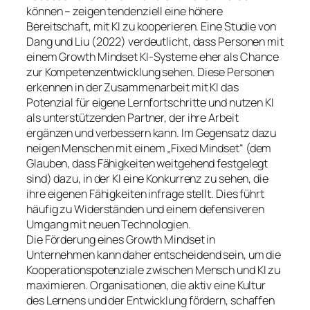
können – zeigen tendenziell eine höhere
Bereitschaft, mit KI zu kooperieren. Eine Studie von
Dang und Liu (2022) verdeutlicht, dass Personen mit
einem Growth Mindset KI-Systeme eher als Chance
zur Kompetenzentwicklung sehen. Diese Personen
erkennen in der Zusammenarbeit mit KI das
Potenzial für eigene Lernfortschritte und nutzen KI
als unterstützenden Partner, der ihre Arbeit
ergänzen und verbessern kann. Im Gegensatz dazu
neigen Menschen mit einem „Fixed Mindset“ (dem
Glauben, dass Fähigkeiten weitgehend festgelegt
sind) dazu, in der KI eine Konkurrenz zu sehen, die
ihre eigenen Fähigkeiten infrage stellt. Dies führt
häufig zu Widerständen und einem defensiveren
Umgang mit neuen Technologien.
Die Förderung eines Growth Mindset in
Unternehmen kann daher entscheidend sein, um die
Kooperationspotenziale zwischen Mensch und KI zu
maximieren. Organisationen, die aktiv eine Kultur
des Lernens und der Entwicklung fördern, schaffen