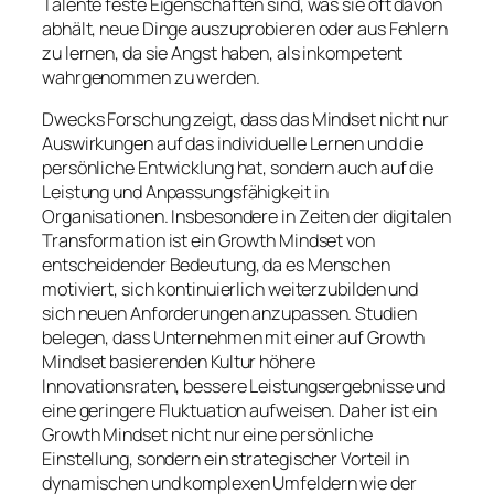
Talente feste Eigenschaften sind, was sie oft davon
abhält, neue Dinge auszuprobieren oder aus Fehlern
zu lernen, da sie Angst haben, als inkompetent
wahrgenommen zu werden.
Dwecks Forschung zeigt, dass das Mindset nicht nur
Auswirkungen auf das individuelle Lernen und die
persönliche Entwicklung hat, sondern auch auf die
Leistung und Anpassungsfähigkeit in
Organisationen. Insbesondere in Zeiten der digitalen
Transformation ist ein Growth Mindset von
entscheidender Bedeutung, da es Menschen
motiviert, sich kontinuierlich weiterzubilden und
sich neuen Anforderungen anzupassen. Studien
belegen, dass Unternehmen mit einer auf Growth
Mindset basierenden Kultur höhere
Innovationsraten, bessere Leistungsergebnisse und
eine geringere Fluktuation aufweisen. Daher ist ein
Growth Mindset nicht nur eine persönliche
Einstellung, sondern ein strategischer Vorteil in
dynamischen und komplexen Umfeldern wie der