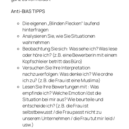
Anti-BIAS TIPPS
Die eigenen „Blinden Flecken“ laufend
hinterfragen
Analysieren Sie, wie Sie Situationen
wahrnehmen
Beobachtung Sie sich: Was sehe ich? Was lese
oder höre ich? (z.B. eine Bewerberin mit einem
Kopfschleier betritt das Büro)
Versuchen Sie Ihre Interpretation
nachzuverfolgen: Was denke ich? Wie ordne
ich zu? (z.B. die Frau ist eine Muslima)
Lesen Sie Ihre Bewertungen mit : Was
empfinde ich? Welche Emotion löst die
Situation bei mir aus? Wie beurteile und
entscheide ich? (z.B. die Frau ist
selbstbewusst / die Frau passt nicht zu
unserem Unternehmen / die Frau tut mir leid /
usw.)