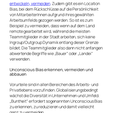
entwickeln, vermeiden
. Zudem gibt es ein Location
Bias, bei dem Rückschlüsse auf die Persönlichkeit
von MitarbeiterInnen aufgrund ihres gewählten
Arbeitsumfelds gezogen werden. So ist es zum
Beispiel zu vermeiden, dass wenn auf dem Land
remote gearbeitet wird, während die meisten
Teammitglieder in der Stadt arbeiten, sich keine
Ingroup/Outgroup Dynamik entlang dieser Grenze
bildet. Die Teammitglieder also dann nicht anfangen
abwertende Begriffe wie „Bauer“ oder „Landei“
verwenden.
Unconscious Bias erkennen, vermeiden und
abbauen
Vorurteile sind in allen Bereichen des Arbeits- und
Privatlebens vorzufinden. Globalisierungsbedingt
wächst die Diversität in Unternehmen und Umfeld.
„Buntheit“ erfordert sogenannten Unconscious Bias
zu erkennen, zu reduzieren und damit vielleicht
ganz zu vermeiden.