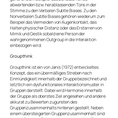
abwertenden bzw. herablassenden Tons in der
Stimme zu den Verbalen Subtle Biases. Zu den
Nonverbalen Subtle Biases gehören wiederum zum
Beispiel das Vermeiden von Augenkontakt, das
Halten physischer Distanz oder das Erstarren von
Mimik und Gestik sobald eine Person der
wahrgenommenen Outgroup in die Interaktion
einbezogen wird.
Groupthink
Groupthink ist ein von Janis (1972) entwickeltes
Konzept, das ein übermäßiges Streben nach
Einmündigkeit innerhalb der Gruppe bezeichnet und
letztlich ein dysfunktionales Interaktionsmuster in
Gruppen darstellt. Dabei wird Harmonie innerhalb
der Gruppe als oberstes Ziel angesehen und andere
akkurat zu Bewerten zugunsten des
Gruppenzusammenhalts hintenan gestellt. Neben
einem übersteigerten Gruppenzusammenhalt sind