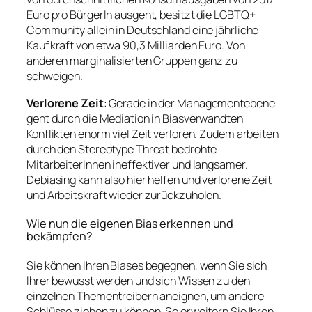
Euro pro BürgerIn ausgeht, besitzt die LGBTQ+
Community allein in Deutschland eine jährliche
Kaufkraft von etwa 90,3 Milliarden Euro. Von
anderen marginalisierten Gruppen ganz zu
schweigen.
Verlorene Zeit
: Gerade in der Managementebene
geht durch die Mediation in Biasverwandten
Konflikten enorm viel Zeit verloren. Zudem arbeiten
durch den Stereotype Threat bedrohte
MitarbeiterInnen ineffektiver und langsamer.
Debiasing kann also hier helfen und verlorene Zeit
und Arbeitskraft wieder zurückzuholen.
Wie nun die eigenen Bias erkennen und
bekämpfen?
Sie können Ihren Biases begegnen, wenn Sie sich
Ihrer bewusst werden und sich Wissen zu den
einzelnen Thementreibern aneignen, um andere
Schlüsse ziehen zu können. So erweitern Sie Ihren