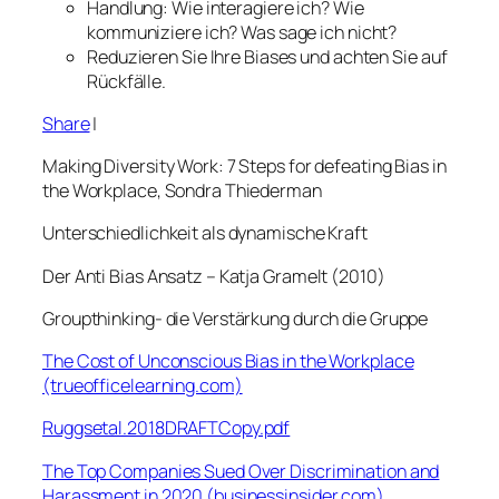
Handlung: Wie interagiere ich? Wie
kommuniziere ich? Was sage ich nicht?
Reduzieren Sie Ihre Biases und achten Sie auf
Rückfälle.
Share
|
Making Diversity Work: 7 Steps for defeating Bias in
the Workplace, Sondra Thiederman
Unterschiedlichkeit als dynamische Kraft
Der Anti Bias Ansatz – Katja Gramelt (2010)
Groupthinking- die Verstärkung durch die Gruppe
The Cost of Unconscious Bias in the Workplace
(trueofficelearning.com)
Ruggsetal.2018DRAFTCopy.pdf
The Top Companies Sued Over Discrimination and
Harassment in 2020 (businessinsider.com)