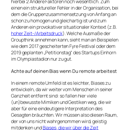
hierbei 2 Andere Faktoren noch wesentlich. Zum
einen ein struktureller Fehler in der Organisation, bei
dem die Gruppenzusammensetzung von Anfang an
schon zu homogen und gleichartig ist und zum
Anderen ein provokativer situationaler Kontext (z.B.
hoher Zeit-/Arbeitsdruck
). Welche Ausmaße der
Groupthink annehmen kann, sieht man an Beispielen
wie dem 2017 gescheiterten Fyre Festival oder dem
2019 geplanten „Petitionstag“ des Startups Einhorn
im Olympiastadion nur zu gut.
Achte auf deinen Bias wenn Du remote arbeitest
In einem remote Umfeld ist es leichter, Biases zu
entwickeln, da wir weiter vom Menschen in seiner
Ganzheit entfernt sind: so fallen hier viele
(un)bewusste Mimiken und Gestiken weg, die wir
aber für eine eindeutigere Interpretation des
Gesagten bräuchten. Wir müssen also diesen Raum,
der von uns nicht wahrgenommen wird, geistig
mitdenken und
Biases, die wir über die Zeit