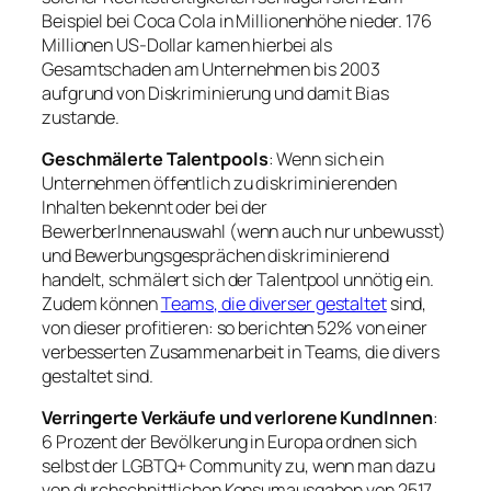
Beispiel bei Coca Cola in Millionenhöhe nieder. 176
Millionen US-Dollar kamen hierbei als
Gesamtschaden am Unternehmen bis 2003
aufgrund von Diskriminierung und damit Bias
zustande.
Geschmälerte Talentpools
: Wenn sich ein
Unternehmen öffentlich zu diskriminierenden
Inhalten bekennt oder bei der
BewerberInnenauswahl (wenn auch nur unbewusst)
und Bewerbungsgesprächen diskriminierend
handelt, schmälert sich der Talentpool unnötig ein.
Zudem können
Teams, die diverser gestaltet
sind,
von dieser profitieren: so berichten 52% von einer
verbesserten Zusammenarbeit in Teams, die divers
gestaltet sind.
Verringerte Verkäufe und verlorene KundInnen
:
6 Prozent der Bevölkerung in Europa ordnen sich
selbst der LGBTQ+ Community zu, wenn man dazu
von durchschnittlichen Konsumausgaben von 2517