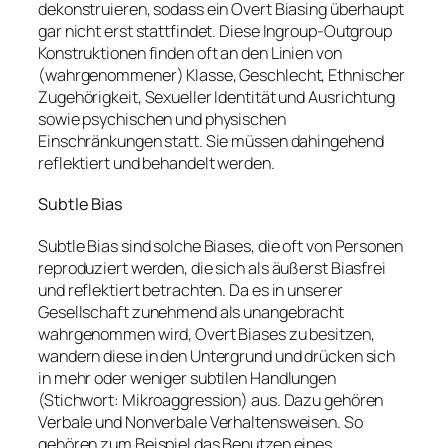
dekonstruieren, sodass ein Overt Biasing überhaupt
gar nicht erst stattfindet. Diese Ingroup-Outgroup
Konstruktionen finden oft an den Linien von
(wahrgenommener) Klasse, Geschlecht, Ethnischer
Zugehörigkeit, Sexueller Identität und Ausrichtung
sowie psychischen und physischen
Einschränkungen statt. Sie müssen dahingehend
reflektiert und behandelt werden.
Subtle Bias
Subtle Bias sind solche Biases, die oft von Personen
reproduziert werden, die sich als äußerst Biasfrei
und reflektiert betrachten. Da es in unserer
Gesellschaft zunehmend als unangebracht
wahrgenommen wird, Overt Biases zu besitzen,
wandern diese in den Untergrund und drücken sich
in mehr oder weniger subtilen Handlungen
(Stichwort: Mikroaggression) aus. Dazu gehören
Verbale und Nonverbale Verhaltensweisen. So
gehören zum Beispiel das Benutzen eines