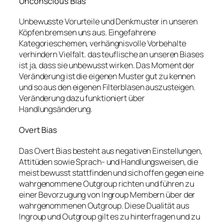
Unconscious Bias
Unbewusste Vorurteile und Denkmuster in unseren
Köpfen bremsen uns aus. Eingefahrene
Kategorieschemen, verhängnisvolle Vorbehalte
verhindern Vielfalt. das teuflische an unseren Biases
ist ja, dass sie unbewusst wirken. Das Moment der
Veränderung ist die eigenen Muster gut zu kennen
und so aus den eigenen Filterblasen auszusteigen.
Veränderung dazu funktioniert über
Handlungsänderung.
Overt Bias
Das Overt Bias besteht aus negativen Einstellungen,
Attitüden sowie Sprach- und Handlungsweisen, die
meist bewusst stattfinden und sich offen gegen eine
wahrgenommene Outgroup richten und führen zu
einer Bevorzugung von Ingroup Membern über der
wahrgenommenen Outgroup. Diese Dualität aus
Ingroup und Outgroup gilt es zu hinterfragen und zu