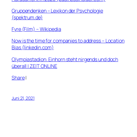
Gruppendenken – Lexikon der Psychologie
(spektrum.de)
Fyre (Film) – Wikipedia
Now is the time for companies to address – Location
Bias (linkedin.com)
Olympiastadion: Einhorn steht nirgends und doch
überall | ZEIT ONLINE
Share
|
Juni 21, 2021