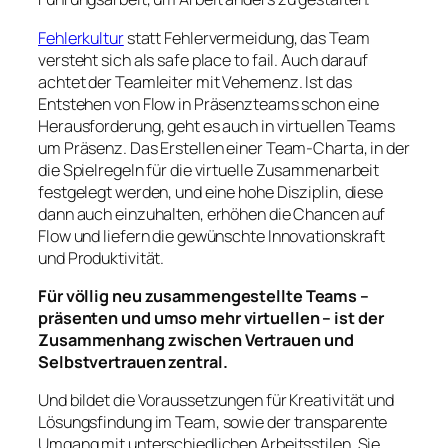
Fehlerkultur
statt Fehlervermeidung, das Team
versteht sich als safe place to fail. Auch darauf
achtet der Teamleiter mit Vehemenz. Ist das
Entstehen von Flow in Präsenzteams schon eine
Herausforderung, geht es auch in virtuellen Teams
um Präsenz. Das Erstellen einer Team-Charta, in der
die Spielregeln für die virtuelle Zusammenarbeit
festgelegt werden, und eine hohe Disziplin, diese
dann auch einzuhalten, erhöhen die Chancen auf
Flow und liefern die gewünschte Innovationskraft
und Produktivität.
Für völlig neu zusammengestellte Teams –
präsenten und umso mehr virtuellen – ist der
Zusammenhang zwischen Vertrauen und
Selbstvertrauen zentral.
Und bildet die Voraussetzungen für Kreativität und
Lösungsfindung im Team, sowie der transparente
Umgang mit unterschiedlichen Arbeitsstilen. Sie