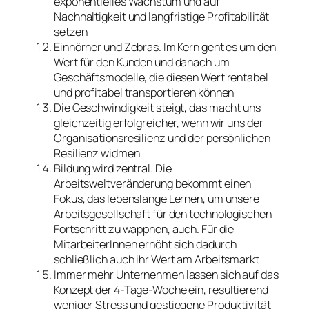
exponentielles Wachstum und auf
Nachhaltigkeit und langfristige Profitabilität
setzen
Einhörner und Zebras. Im Kern geht es um den
Wert für den Kunden und danach um
Geschäftsmodelle, die diesen Wert rentabel
und profitabel transportieren können
Die Geschwindigkeit steigt, das macht uns
gleichzeitig erfolgreicher, wenn wir uns der
Organisationsresilienz und der persönlichen
Resilienz widmen
Bildung wird zentral. Die
Arbeitsweltveränderung bekommt einen
Fokus, das lebenslange Lernen, um unsere
Arbeitsgesellschaft für den technologischen
Fortschritt zu wappnen, auch. Für die
MitarbeiterInnen erhöht sich dadurch
schließlich auch ihr Wert am Arbeitsmarkt
Immer mehr Unternehmen lassen sich auf das
Konzept der 4-Tage-Woche ein, resultierend
weniger Stress und gestiegene Produktivität