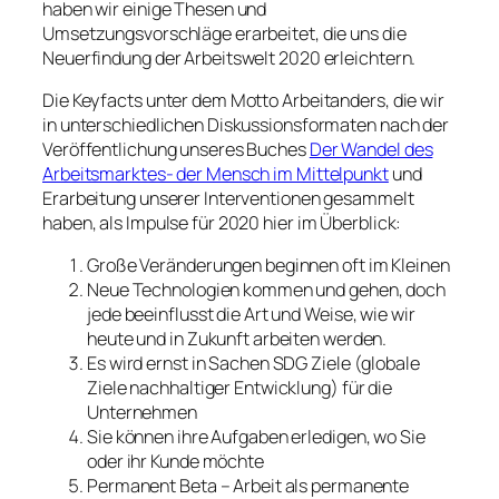
haben wir einige Thesen und
Umsetzungsvorschläge erarbeitet, die uns die
Neuerfindung der Arbeitswelt 2020 erleichtern.
Die Keyfacts unter dem Motto Arbeitanders, die wir
in unterschiedlichen Diskussionsformaten nach der
Veröffentlichung unseres Buches
Der Wandel des
Arbeitsmarktes- der Mensch im Mittelpunkt
und
Erarbeitung unserer Interventionen gesammelt
haben, als Impulse für 2020 hier im Überblick:
Große Veränderungen beginnen oft im Kleinen
Neue Technologien kommen und gehen, doch
jede beeinflusst die Art und Weise, wie wir
heute und in Zukunft arbeiten werden.
Es wird ernst in Sachen SDG Ziele (globale
Ziele nachhaltiger Entwicklung) für die
Unternehmen
Sie können ihre Aufgaben erledigen, wo Sie
oder ihr Kunde möchte
Permanent Beta – Arbeit als permanente