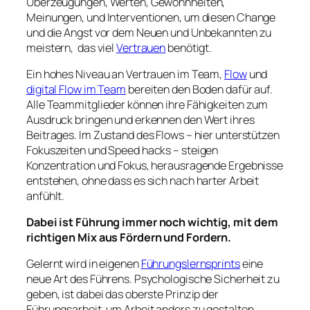
Überzeugungen, Werten, Gewohnheiten,
Meinungen, und Interventionen, um diesen Change
und die Angst vor dem Neuen und Unbekannten zu
meistern, das viel
Vertrauen
benötigt.
Ein hohes Niveau an Vertrauen im Team,
Flow
und
digital Flow im Team
bereiten den Boden dafür auf.
Alle Teammitglieder können ihre Fähigkeiten zum
Ausdruck bringen und erkennen den Wert ihres
Beitrages. Im Zustand des Flows – hier unterstützen
Fokuszeiten und Speed hacks – steigen
Konzentration und Fokus, herausragende Ergebnisse
entstehen, ohne dass es sich nach harter Arbeit
anfühlt.
Dabei ist Führung immer noch wichtig, mit dem
richtigen Mix aus Fördern und Fordern.
Gelernt wird in eigenen
Führungslernsprints
eine
neue Art des Führens. Psychologische Sicherheit zu
geben, ist dabei das oberste Prinzip der
Führungsarbeit, um Arbeit anders zu gestalten.