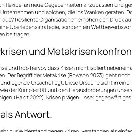
, sich flexibel an neue Gegebenheiten anzupassen und 
Unternehmen und solchen, die ins Wanken geraten. Doc
 aus? Resiliente Organisationen erhöhen den Druck auf
 eine Überlebensstrategie, sondern ein Wettbewerbsvort
en beitragen.
krisen und Metakrisen konfron
rise und hob hervor, dass Krisen nicht isoliert nebenei
. Der Begriff der Metakrise (Rowson 2023) geht noch ein
grundlegende Ursache liegt. Diese Ursache sieht in ei
e der Komplexität und den Herausforderungen unserer Z
nigen (Haidt 2022). Krisen prägen unser gegenwärtiges
 als Antwort.
 mehr nur Widerstand gegen Krisen, verstanden als ein