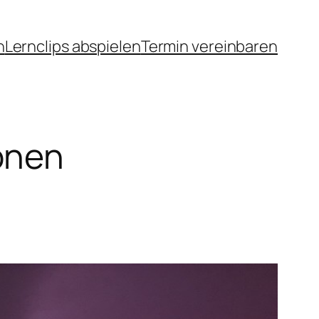
n
Lernclips abspielen
Termin vereinbaren
onen