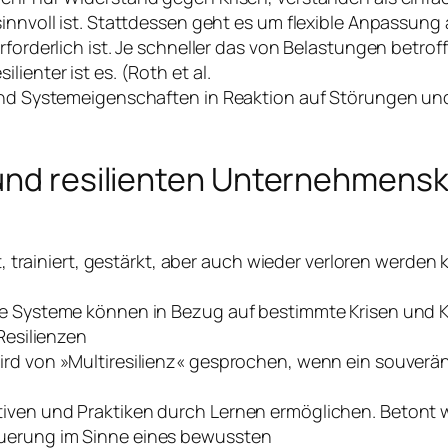
 sinnvoll ist. Stattdessen geht es um flexible Anpassu
rforderlich ist. Je schneller das von Belastungen betro
ienter ist es. (Roth et al.
n und Systemeigenschaften in Reaktion auf Störungen u
 und resilienten Unternehmensk
elt, trainiert, gestärkt, aber auch wieder verloren werde
e Systeme können in Bezug auf bestimmte Krisen und Kon
Resilienzen
rd von »Multiresilienz« gesprochen, wenn ein souveräne
ktiven und Praktiken durch Lernen ermöglichen. Beton
euerung im Sinne eines bewussten