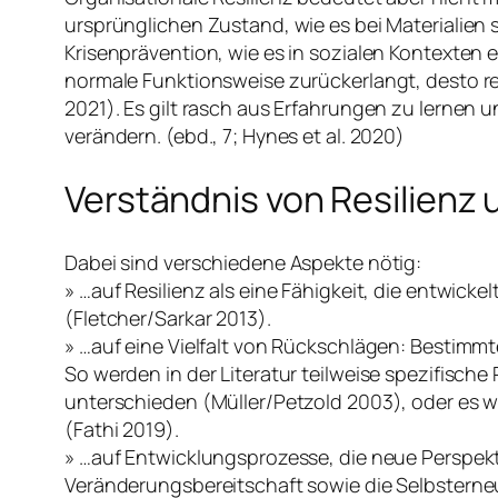
ursprünglichen Zustand, wie es bei Materialien
Krisenprävention, wie es in sozialen Kontexten e
normale Funktionsweise zurückerlangt, desto resil
2021). Es gilt rasch aus Erfahrungen zu lerne
verändern. (ebd., 7; Hynes et al. 2020)
Verständnis von Resilienz
Dabei sind verschiedene Aspekte nötig:
» …auf Resilienz als eine Fähigkeit, die entwick
(Fletcher/Sarkar 2013).
» …auf eine Vielfalt von Rückschlägen: Bestimmt
So werden in der Literatur teilweise spezifische 
unterschieden (Müller/Petzold 2003), oder es wi
(Fathi 2019).
» …auf Entwicklungsprozesse, die neue Perspe
Veränderungsbereitschaft sowie die Selbstern