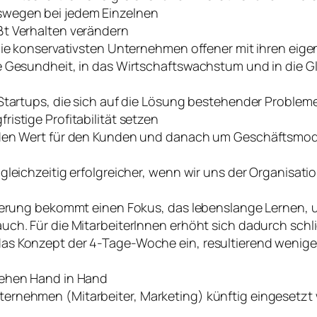
wegen bei jedem Einzelnen
ßt Verhalten verändern
die konservativsten Unternehmen offener mit ihren eigen
e Gesundheit, in das Wirtschaftswachstum und in die G
Startups, die sich auf die Lösung bestehender Probleme
istige Profitabilität setzen
den Wert für den Kunden und danach um Geschäftsmodell
leichzeitig erfolgreicher, wenn wir uns der Organisatio
nderung bekommt einen Fokus, das lebenslange Lernen, u
ch. Für die MitarbeiterInnen erhöht sich dadurch schli
s Konzept der 4-Tage-Woche ein, resultierend weniger
gehen Hand in Hand
ernehmen (Mitarbeiter, Marketing) künftig eingesetzt 