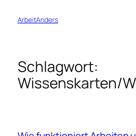
Zum
Inhalt
ArbeitAnders
springen
Schlagwort:
Wissenskarten/W
Wie funktioniert Arbeiten 