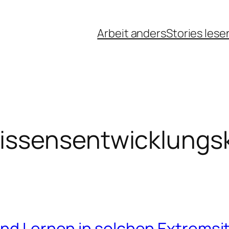
Arbeit anders
Stories lese
issensentwicklungs
und Lernen in solchen Extrems