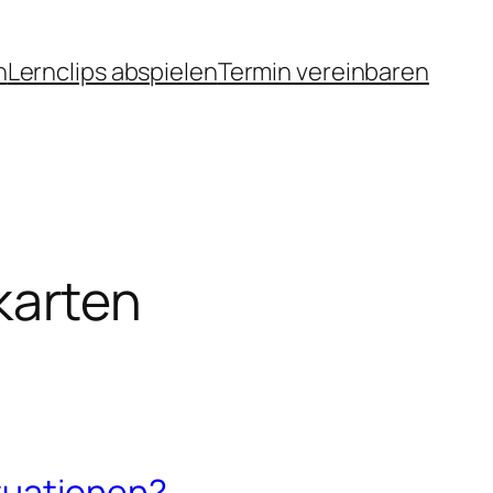
n
Lernclips abspielen
Termin vereinbaren
karten
ituationen?