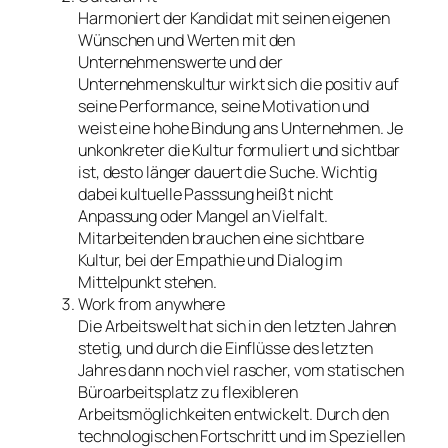
Harmoniert der Kandidat mit seinen eigenen
Wünschen und Werten mit den
Unternehmenswerte und der
Unternehmenskultur wirkt sich die positiv auf
seine Performance, seine Motivation und
weist eine hohe Bindung ans Unternehmen. Je
unkonkreter die Kultur formuliert und sichtbar
ist, desto länger dauert die Suche. Wichtig
dabei kultuelle Passsung heißt nicht
Anpassung oder Mangel an Vielfalt.
Mitarbeitenden brauchen eine sichtbare
Kultur, bei der Empathie und Dialog im
Mittelpunkt stehen.
Work from anywhere
Die Arbeitswelt hat sich in den letzten Jahren
stetig, und durch die Einflüsse des letzten
Jahres dann noch viel rascher, vom statischen
Büroarbeitsplatz zu flexibleren
Arbeitsmöglichkeiten entwickelt. Durch den
technologischen Fortschritt und im Speziellen