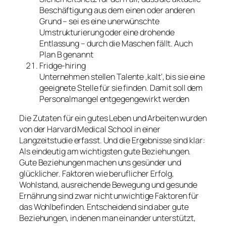
Beschäftigung aus dem einen oder anderen
Grund – sei es eine unerwünschte
Umstrukturierung oder eine drohende
Entlassung – durch die Maschen fällt. Auch
Plan B genannt
Fridge-hiring
Unternehmen stellen Talente ‚kalt‘, bis sie eine
geeignete Stelle für sie finden. Damit soll dem
Personalmangel entgegengewirkt werden
Die Zutaten für ein gutes Leben und Arbeiten wurden
von der Harvard Medical School in einer
Langzeitstudie erfasst. Und die Ergebnisse sind klar:
Als eindeutig am wichtigsten gute Beziehungen.
Gute Beziehungen machen uns gesünder und
glücklicher. Faktoren wie beruflicher Erfolg,
Wohlstand, ausreichende Bewegung und gesunde
Ernährung sind zwar nicht unwichtige Faktoren für
das Wohlbefinden. Entscheidend sind aber gute
Beziehungen, in denen man einander unterstützt,