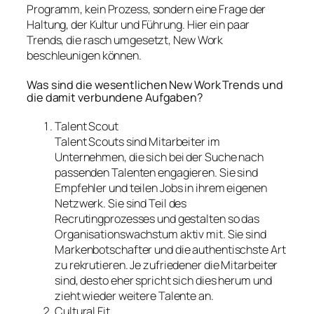
Programm, kein Prozess, sondern eine Frage der
Haltung, der Kultur und Führung. Hier ein paar
Trends, die rasch umgesetzt, New Work
beschleunigen können.
Was sind die wesentlichen New Work Trends und
die damit verbundene Aufgaben?
Talent Scout
Talent Scouts sind Mitarbeiter im
Unternehmen, die sich bei der Suche nach
passenden Talenten engagieren. Sie sind
Empfehler und teilen Jobs in ihrem eigenen
Netzwerk. Sie sind Teil des
Recrutingprozesses und gestalten so das
Organisationswachstum aktiv mit. Sie sind
Markenbotschafter und die authentischste Art
zu rekrutieren. Je zufriedener die Mitarbeiter
sind, desto eher spricht sich dies herum und
zieht wieder weitere Talente an.
Cultural Fit