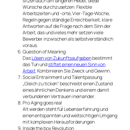
sitzen auch am längeren Hebel, diese
Wünsche durchzusetzen. Flexible
Arbeitszeiten und -orte, Vier-Tage-Woche,
Regeln gegen ständige Erreichbarkeit, klare
Antworten auf die Frage nach dem Sinn der
Arbeit, das und vieles mehr setzen viele
Bewerber inzwischen als selbstverständlich
voraus.
Question of Meaning
Das
Lösen von Zukunftsaufgaben
bestimmt
das Tun und
stiftet einen neuen Sinn von
Arbeit
. Kombinieren Sie Zweck und Gewinn.
Social Entrainment und Talentpassung
„Gleich zu ticken“ beschreibt einen Zustand
eines ähnlichen Denkens und einem damit
verbundenen Vertrauen ineinander.
Pro Aging goes real
Alt werden steht für̈ Lebenserfahrung und
einen entspannten und weitsichtigen Umgang
mit komplexen Herausforderungen
Inside the box Revolution