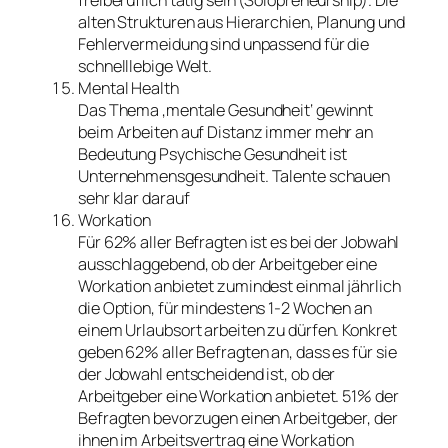
freiberuflich tätig sein (Solopreneurship). Die
alten Strukturen aus Hierarchien, Planung und
Fehlervermeidung sind unpassend für die
schnelllebige Welt.
Mental Health
Das Thema ‚mentale Gesundheit‘ gewinnt
beim Arbeiten auf Distanz immer mehr an
Bedeutung Psychische Gesundheit ist
Unternehmensgesundheit. Talente schauen
sehr klar darauf
Workation
Für 62% aller Befragten ist es bei der Jobwahl
ausschlaggebend, ob der Arbeitgeber eine
Workation anbietet zumindest einmal jährlich
die Option, für mindestens 1-2 Wochen an
einem Urlaubsort arbeiten zu dürfen. Konkret
geben 62% aller Befragten an, dass es für sie
der Jobwahl entscheidend ist, ob der
Arbeitgeber eine Workation anbietet. 51% der
Befragten bevorzugen einen Arbeitgeber, der
ihnen im Arbeitsvertrag eine Workation