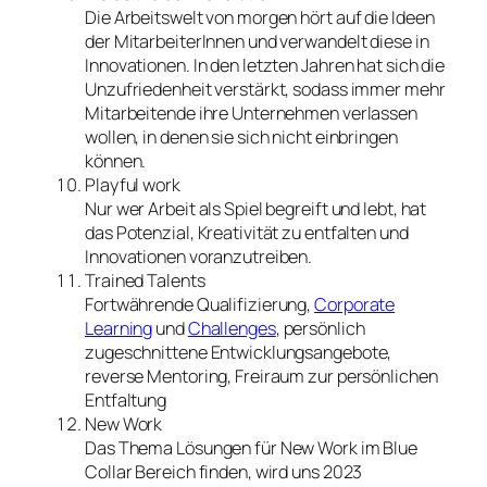
Die Arbeitswelt von morgen hört auf die Ideen
der MitarbeiterInnen und verwandelt diese in
Innovationen. In den letzten Jahren hat sich die
Unzufriedenheit verstärkt, sodass immer mehr
Mitarbeitende ihre Unternehmen verlassen
wollen, in denen sie sich nicht einbringen
können.
Playful work
Nur wer Arbeit als Spiel begreift und lebt, hat
das Potenzial, Kreativität zu entfalten und
Innovationen voranzutreiben.
Trained Talents
Fortwährende Qualifizierung,
Corporate
Learning
und
Challenges
, persönlich
zugeschnittene Entwicklungsangebote,
reverse Mentoring, Freiraum zur persönlichen
Entfaltung
New Work
Das Thema Lösungen für New Work im Blue
Collar Bereich finden, wird uns 2023