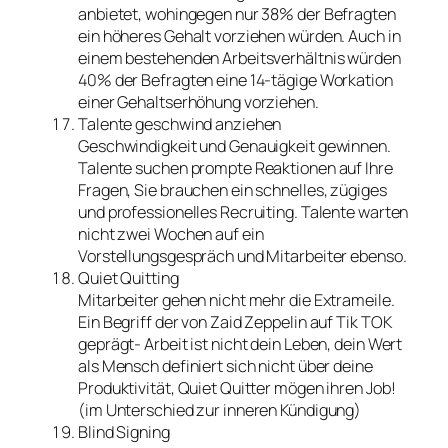
anbietet, wohingegen nur 38% der Befragten
ein höheres Gehalt vorziehen würden. Auch in
einem bestehenden Arbeitsverhältnis würden
40% der Befragten eine 14-tägige Workation
einer Gehaltserhöhung vorziehen.
Talente geschwind anziehen
Geschwindigkeit und Genauigkeit gewinnen.
Talente suchen prompte Reaktionen auf Ihre
Fragen, Sie brauchen ein schnelles, zügiges
und professionelles Recruiting. Talente warten
nicht zwei Wochen auf ein
Vorstellungsgespräch und Mitarbeiter ebenso.
Quiet Quitting
Mitarbeiter gehen nicht mehr die Extrameile.
Ein Begriff der von Zaid Zeppelin auf Tik TOK
geprägt- Arbeit ist nicht dein Leben, dein Wert
als Mensch definiert sich nicht über deine
Produktivität, Quiet Quitter mögen ihren Job!
(im Unterschied zur inneren Kündigung)
Blind Signing