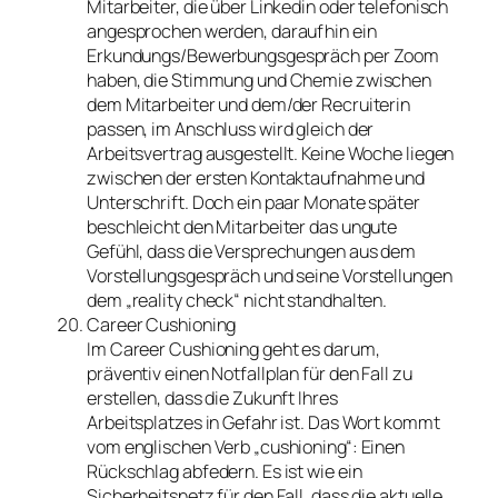
Mitarbeiter, die über Linkedin oder telefonisch
angesprochen werden, daraufhin ein
Erkundungs/Bewerbungsgespräch per Zoom
haben, die Stimmung und Chemie zwischen
dem Mitarbeiter und dem/der Recruiterin
passen, im Anschluss wird gleich der
Arbeitsvertrag ausgestellt. Keine Woche liegen
zwischen der ersten Kontaktaufnahme und
Unterschrift. Doch ein paar Monate später
beschleicht den Mitarbeiter das ungute
Gefühl, dass die Versprechungen aus dem
Vorstellungsgespräch und seine Vorstellungen
dem „reality check“ nicht standhalten.
Career Cushioning
Im Career Cushioning geht es darum,
präventiv einen Notfallplan für den Fall zu
erstellen, dass die Zukunft Ihres
Arbeitsplatzes in Gefahr ist. Das Wort kommt
vom englischen Verb „cushioning“: Einen
Rückschlag abfedern. Es ist wie ein
Sicherheitsnetz für den Fall, dass die aktuelle