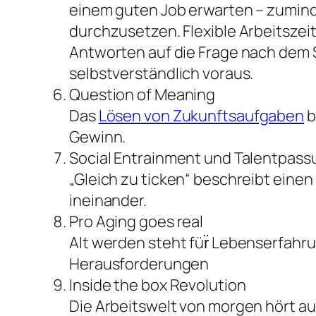
einem guten Job erwarten – zumind
durchzusetzen. Flexible Arbeitszei
Antworten auf die Frage nach dem S
selbstverständlich voraus.
Question of Meaning
Das
Lösen von Zukunftsaufgaben
b
Gewinn.
Social Entrainment und Talentpass
„Gleich zu ticken“ beschreibt ein
ineinander.
Pro Aging goes real
Alt werden steht für̈ Lebenserfah
Herausforderungen
Inside the box Revolution
Die Arbeitswelt von morgen hört auf