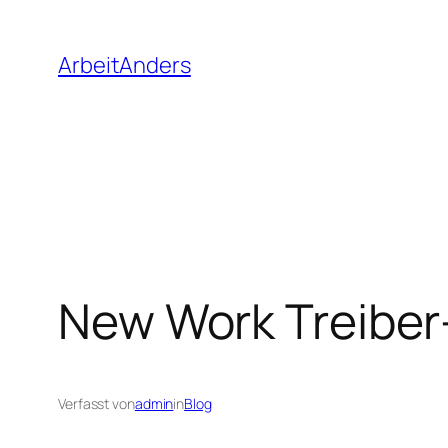
Zum
Inhalt
ArbeitAnders
springen
New Work Treiber-
Verfasst von
admin
in
Blog