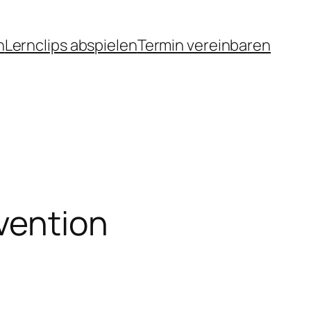
n
Lernclips abspielen
Termin vereinbaren
vention