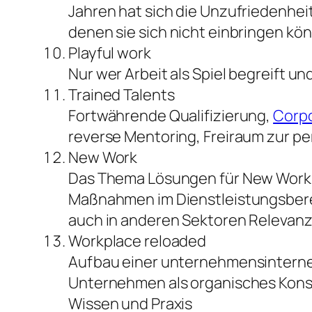
Jahren hat sich die Unzufriedenhei
denen sie sich nicht einbringen kö
Playful work
Nur wer Arbeit als Spiel begreift un
Trained Talents
Fortwährende Qualifizierung,
Corpo
reverse Mentoring, Freiraum zur pe
New Work
Das Thema Lösungen für New Work im
Maßnahmen im Dienstleistungsberei
auch in anderen Sektoren Relevanz
Workplace reloaded
Aufbau einer unternehmensinterne
Unternehmen als organisches Konst
Wissen und Praxis