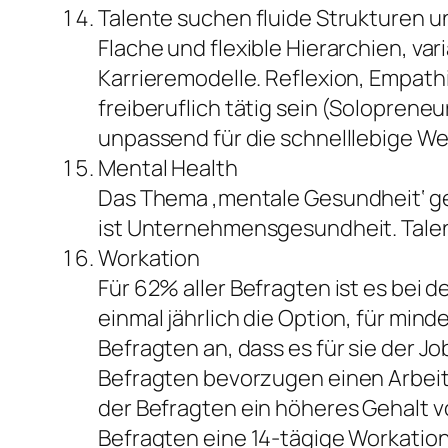
Talente suchen fluide Strukturen u
Flache und flexible Hierarchien, va
Karrieremodelle. Reflexion, Empat
freiberuflich tätig sein (Soloprene
unpassend für die schnelllebige Wel
Mental Health
Das Thema ‚mentale Gesundheit‘ g
ist Unternehmensgesundheit. Talen
Workation
Für 62% aller Befragten ist es bei
einmal jährlich die Option, für mi
Befragten an, dass es für sie der J
Befragten bevorzugen einen Arbeit
der Befragten ein höheres Gehalt 
Befragten eine 14-tägige Workatio