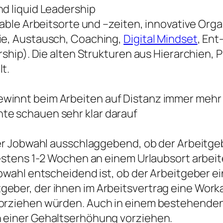
nd liquid Leadership
riable Arbeitsorte und –zeiten, innovative Org
hie, Austausch, Coaching,
Digital Mindset
, En
urship). Die alten Strukturen aus Hierarchien
t.
ewinnt beim Arbeiten auf Distanz immer meh
te schauen sehr klar darauf
 der Jobwahl ausschlaggebend, ob der Arbeitg
ndestens 1-2 Wochen an einem Urlaubsort arbei
obwahl entscheidend ist, ob der Arbeitgeber e
geber, der ihnen im Arbeitsvertrag eine Wor
vorziehen würden. Auch in einem bestehende
n einer Gehaltserhöhung vorziehen.