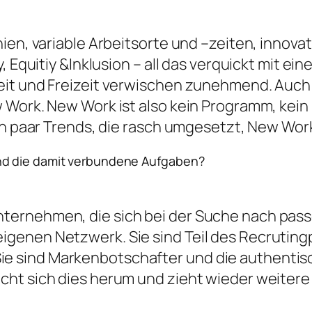
ien, variable Arbeitsorte und –zeiten, innova
, Equitiy &Inklusion – all das verquickt mit e
eit und Freizeit verwischen zunehmend. Auch 
 Work. New Work ist also kein Programm, kein
ein paar Trends, die rasch umgesetzt, New Wo
nd die damit verbundene Aufgaben?
Unternehmen, die sich bei der Suche nach pas
 eigenen Netzwerk. Sie sind Teil des Recrutin
ie sind Markenbotschafter und die authentisc
richt sich dies herum und zieht wieder weitere