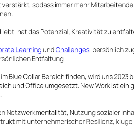
t verstärkt, sodass immer mehr Mitarbeitende
nnen.
d lebt, hat das Potenzial, Kreativität zu entf
rate Learning
und
Challenges
, persönlich z
rsönlichen Entfaltung
 Blue Collar Bereich finden, wird uns 2023 be
ch und Office umgesetzt. New Work ist ein g
.
n Netzwerkmentalität, Nutzung sozialer Inha
rukt mit unternehmerischer Resilienz, kluge