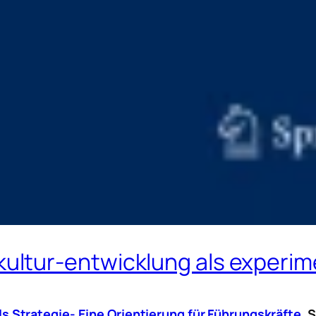
ltur-entwicklung als experime
 Strategie- Eine Orientierung für Führungskräfte
, 