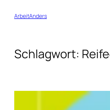
Zum
Inhalt
ArbeitAnders
springen
Schlagwort:
Reif