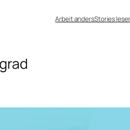
Arbeit anders
Stories lese
egrad