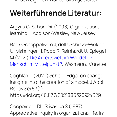
Weiterführende Literatur:
Argyris C, Schön DA (2008) Organizational
learning II. Addison-Wesley, New Jersey
Bock-Schappelwein J, della Schiava-Winkler
U, Mahringer H, Popp R, Reinhardt U, Spiegel
M (2021)
Die Arbeitswelt im Wandel! Der
Mensch im Mittelpunkt?
, Waxmann, Münster
Coghlan D (2020) Schein, Edgar on change:
insights into the creation of a model. J Appl
Behav Sci 57(1).
https://doi.org/10.1177/0021886320924029
Cooperrider DL, Srivastva S (1987)
Appreciative inquiry in organizational life. In: