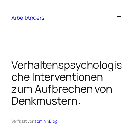
Zum
Inhalt
ArbeitAnders
springen
Verhaltenspsychologis
che Interventionen
zum Aufbrechen von
Denkmustern:
Verfasst von
admin
in
Blog