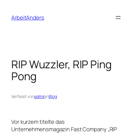
Zum
Inhalt
ArbeitAnders
springen
RIP Wuzzler, RIP Ping
Pong
Verfasst von
admin
in
Blog
Vor kurzem titelte das
Unternehmensmagazin Fast Company „RIP