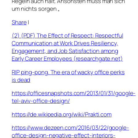
Regeln auch hält. Ansonsten muss man sich
um nichts sorgen „
Share
|
(2) (PDF) The Effect of Respect: Respectful
Communication at Work Drives Resiliency,
Engagement, and Job Satisfaction among
Early Career Employees (researchgate.net)
RIP ping-pong. The era of wacky office perks
is dead
https://officesnapshots.com/2013/01/31/google-
tel-aviv-office-design/
https://de.wikipedia.org/wiki/Prakti.com
https://www.dezeen.com/2016/03/22/google-
office-design-negative-effect-interiors-