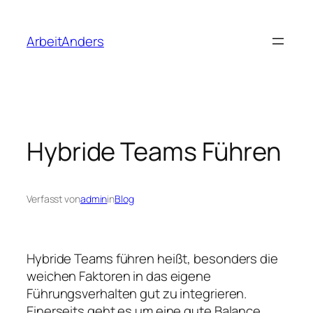
Zum
Inhalt
ArbeitAnders
springen
Hybride Teams Führen
Verfasst von
admin
in
Blog
Hybride Teams führen heißt, besonders die
weichen Faktoren in das eigene
Führungsverhalten gut zu integrieren.
Einerseits geht es um eine gute Balance